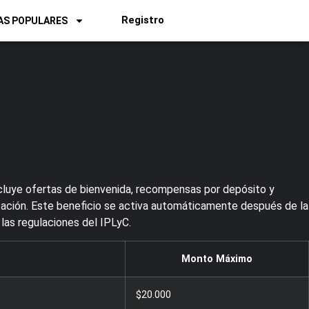
Registro
S POPULARES
cluye ofertas de bienvenida, recompensas por depósito y
cación. Este beneficio se activa automáticamente después de la
as regulaciones del IPLyC.
Monto Máximo
$20.000