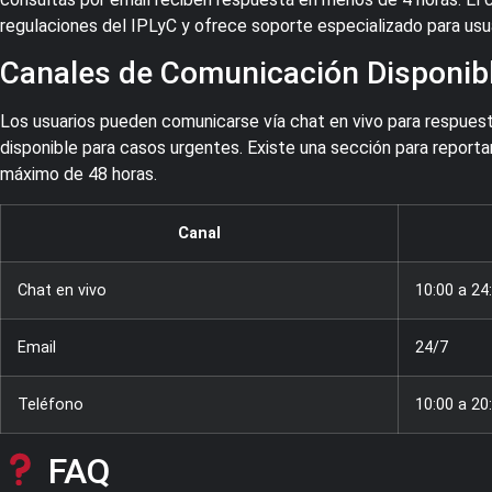
regulaciones del IPLyC y ofrece soporte especializado para usu
Canales de Comunicación Disponib
Los usuarios pueden comunicarse vía chat en vivo para respuest
disponible para casos urgentes. Existe una sección para report
máximo de 48 horas.
Canal
Chat en vivo
10:00 a 24
Email
24/7
Teléfono
10:00 a 20
FAQ