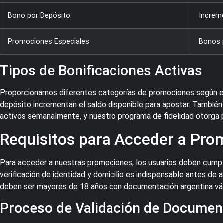
Bono por Depósito
Increme
Promociones Especiales
Bonos p
Tipos de Bonificaciones Activas
Proporcionamos diferentes categorías de promociones según el p
depósito incrementan el saldo disponible para apostar. También
activos semanalmente, y nuestro programa de fidelidad otorga 
Requisitos para Acceder a Pro
Para acceder a nuestras promociones, los usuarios deben cumplir
verificación de identidad y domicilio es indispensable antes de
deben ser mayores de 18 años con documentación argentina vál
Proceso de Validación de Documen