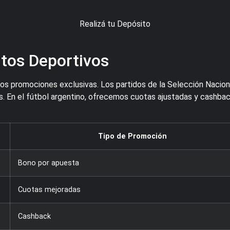
Realizá tu Depósito
tos Deportivos
s promociones exclusivas. Los partidos de la Selección Nacion
s. En el fútbol argentino, ofrecemos cuotas ajustadas y cashba
Tipo de Promoción
Bono por apuesta
Cuotas mejoradas
Cashback