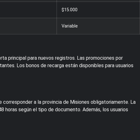
$15.000
Variable
rta principal para nuevos registros. Las promociones por
tantes. Los bonos de recarga están disponibles para usuarios
e corresponder a la provincia de Misiones obligatoriamente. La
y 48 horas según el tipo de documento. Además, los usuarios