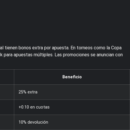
al tienen bonos extra por apuesta. En torneos como la Copa
ck para apuestas múltiples. Las promociones se anuncian con
Beneficio
25% extra
+0.10 en cuotas
10% devolución