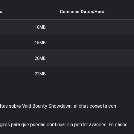
a
Consumo Datos/Hora
18MB
15MB
20MB
22MB
sultas sobre Wild Bounty Showdown, el chat conecta con
 giros para que puedas continuar sin perder avances. En casos