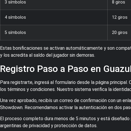
3 símbolos
8 giros
4 símbolos
12 giros
5 símbolos
20 giros
Estas bonificaciones se activan automáticamente y son compati
y los acredita al saldo del jugador sin demoras.
Registro Paso a Paso en Guazu
Para registrarte, ingresá al formulario desde la página principa
los términos y condiciones. Nuestro sistema verifica la identidad 
Una vez aprobado, recibís un correo de confirmación con un enlac
Showdown. Recomendamos activar la autenticación en dos paso
El proceso completo dura menos de 5 minutos y está diseñado pa
argentinas de privacidad y protección de datos.