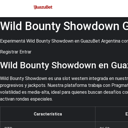
Wild Bounty Showdown 
Experimentá Wild Bounty Showdown en GuazuBet Argentina con gir
Registrar
Entrar
Wild Bounty Showdown en Gua
Wild Bounty Showdown es una slot western integrada en nuestra
progresivos y jackpots. Nuestra plataforma trabaja con Pragmati
volatilidad es media-alta, ideal para quienes buscan desafíos c
activan rondas especiales.
Característica
E