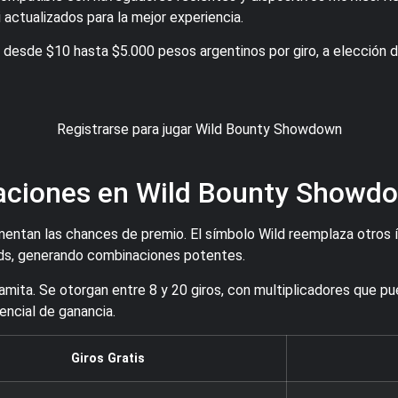
 actualizados para la mejor experiencia.
ar desde $10 hasta $5.000 pesos argentinos por giro, a elección 
Registrarse para jugar Wild Bounty Showdown
caciones en Wild Bounty Showd
ntan las chances de premio. El símbolo Wild reemplaza otros íc
lds, generando combinaciones potentes.
amita. Se otorgan entre 8 y 20 giros, con multiplicadores que pu
encial de ganancia.
Giros Gratis