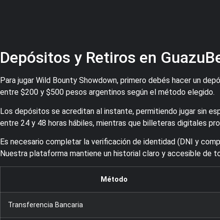
Depósitos y Retiros en GuazuB
Para jugar Wild Bounty Showdown, primero debés hacer un depós
entre $200 y $500 pesos argentinos según el método elegido.
Los depósitos se acreditan al instante, permitiendo jugar sin esp
entre 24 y 48 horas hábiles, mientras que billeteras digitales pro
Es necesario completar la verificación de identidad (DNI y com
Nuestra plataforma mantiene un historial claro y accesible de t
Método
Transferencia Bancaria