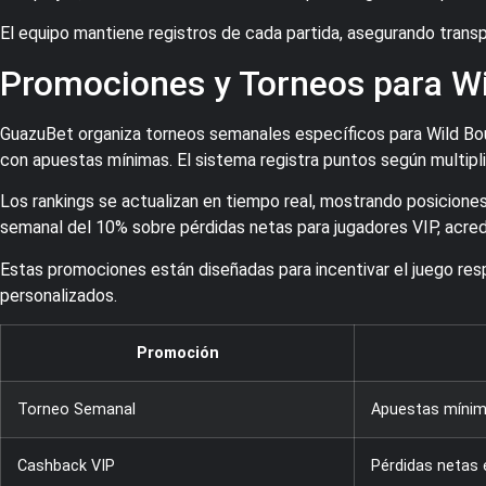
El equipo mantiene registros de cada partida, asegurando transp
Promociones y Torneos para 
GuazuBet organiza torneos semanales específicos para Wild Bou
con apuestas mínimas. El sistema registra puntos según multipli
Los rankings se actualizan en tiempo real, mostrando posicione
semanal del 10% sobre pérdidas netas para jugadores VIP, acredit
Estas promociones están diseñadas para incentivar el juego res
personalizados.
Promoción
Torneo Semanal
Apuestas mínim
Cashback VIP
Pérdidas netas