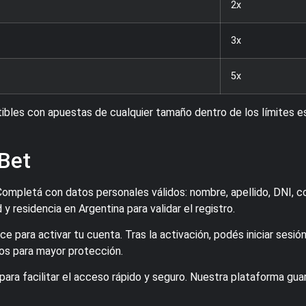
2x
3x
5x
bles con apuestas de cualquier tamaño dentro de los límites es
Bet
l. Completá con datos personales válidos: nombre, apellido, DNI,
y residencia en Argentina para validar el registro.
e para activar tu cuenta. Tras la activación, podés iniciar sesi
s para mayor protección.
ra facilitar el acceso rápido y seguro. Nuestra plataforma gua