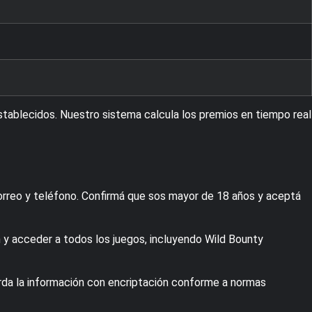
tablecidos. Nuestro sistema calcula los premios en tiempo real
 correo y teléfono. Confirmá que sos mayor de 18 años y aceptá
ón y acceder a todos los juegos, incluyendo Wild Bounty
rda la información con encriptación conforme a normas