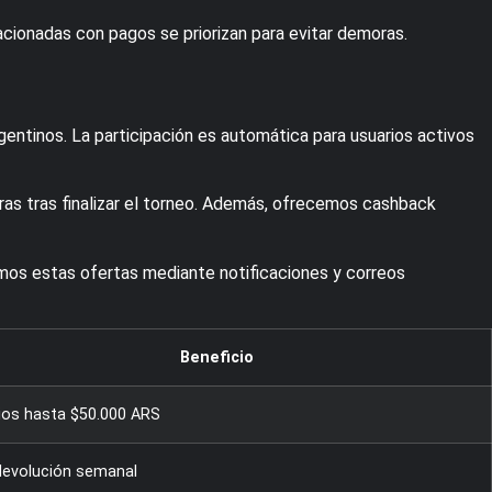
acionadas con pagos se priorizan para evitar demoras.
tinos. La participación es automática para usuarios activos
ras tras finalizar el torneo. Además, ofrecemos cashback
amos estas ofertas mediante notificaciones y correos
Beneficio
os hasta $50.000 ARS
evolución semanal