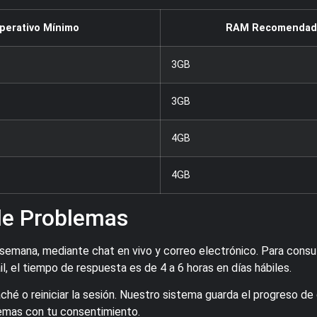
perativo Mínimo
RAM Recomendad
3GB
3GB
4GB
4GB
de Problemas
r semana, mediante chat en vivo y correo electrónico. Para con
, el tiempo de respuesta es de 4 a 6 horas en días hábiles.
ché o reiniciar la sesión. Nuestro sistema guarda el progreso de
emas con tu consentimiento.