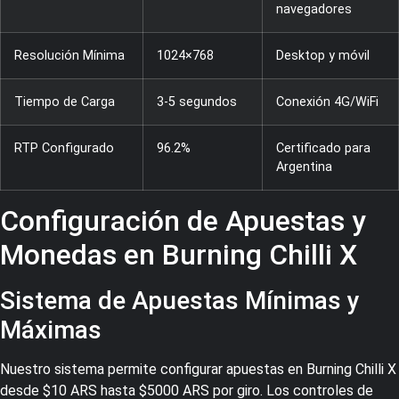
navegadores
Resolución Mínima
1024×768
Desktop y móvil
Tiempo de Carga
3-5 segundos
Conexión 4G/WiFi
RTP Configurado
96.2%
Certificado para
Argentina
Configuración de Apuestas y
Monedas en Burning Chilli X
Sistema de Apuestas Mínimas y
Máximas
Nuestro sistema permite configurar apuestas en Burning Chilli X
desde $10 ARS hasta $5000 ARS por giro. Los controles de