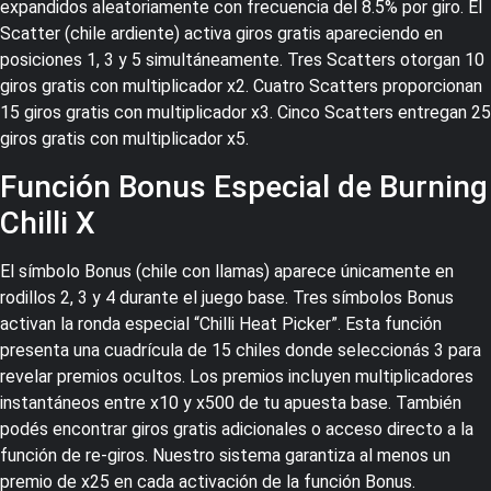
expandidos aleatoriamente con frecuencia del 8.5% por giro. El
Scatter (chile ardiente) activa giros gratis apareciendo en
posiciones 1, 3 y 5 simultáneamente. Tres Scatters otorgan 10
giros gratis con multiplicador x2. Cuatro Scatters proporcionan
15 giros gratis con multiplicador x3. Cinco Scatters entregan 25
giros gratis con multiplicador x5.
Función Bonus Especial de Burning
Chilli X
El símbolo Bonus (chile con llamas) aparece únicamente en
rodillos 2, 3 y 4 durante el juego base. Tres símbolos Bonus
activan la ronda especial “Chilli Heat Picker”. Esta función
presenta una cuadrícula de 15 chiles donde seleccionás 3 para
revelar premios ocultos. Los premios incluyen multiplicadores
instantáneos entre x10 y x500 de tu apuesta base. También
podés encontrar giros gratis adicionales o acceso directo a la
función de re-giros. Nuestro sistema garantiza al menos un
premio de x25 en cada activación de la función Bonus.