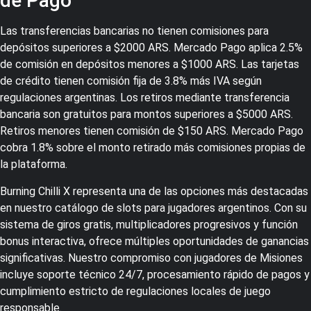
de Pago
Las transferencias bancarias no tienen comisiones para
depósitos superiores a $2000 ARS. Mercado Pago aplica 2.5%
de comisión en depósitos menores a $1000 ARS. Las tarjetas
de crédito tienen comisión fija de 3.8% más IVA según
regulaciones argentinas. Los retiros mediante transferencia
bancaria son gratuitos para montos superiores a $5000 ARS.
Retiros menores tienen comisión de $150 ARS. Mercado Pago
cobra 1.8% sobre el monto retirado más comisiones propias de
la plataforma.
Burning Chilli X representa una de las opciones más destacadas
en nuestro catálogo de slots para jugadores argentinos. Con su
sistema de giros gratis, multiplicadores progresivos y función
bonus interactiva, ofrece múltiples oportunidades de ganancias
significativas. Nuestro compromiso con jugadores de Misiones
incluye soporte técnico 24/7, procesamiento rápido de pagos y
cumplimiento estricto de regulaciones locales de juego
responsable.