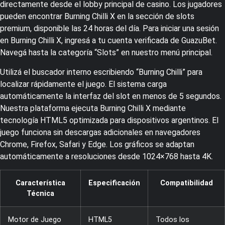
directamente desde el lobby principal de casino. Los jugadores
pueden encontrar Burning Chilli X en la sección de slots
premium, disponible las 24 horas del día. Para iniciar una sesión
en Burning Chilli X, ingresá a tu cuenta verificada de GuazuBet.
Navegá hasta la categoría “Slots” en nuestro menú principal.
Utilizá el buscador interno escribiendo “Burning Chilli” para
localizar rápidamente el juego. El sistema carga
automáticamente la interfaz del slot en menos de 5 segundos.
Nuestra plataforma ejecuta Burning Chilli X mediante
tecnología HTML5 optimizada para dispositivos argentinos. El
juego funciona sin descargas adicionales en navegadores
Chrome, Firefox, Safari y Edge. Los gráficos se adaptan
automáticamente a resoluciones desde 1024×768 hasta 4K.
Característica
Especificación
Compatibilidad
Técnica
Motor de Juego
HTML5
Todos los