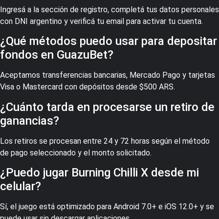
Ingresá a la sección de registro, completá tus datos personales
con DNI argentino y verificá tu email para activar tu cuenta.
¿Qué métodos puedo usar para depositar
fondos en GuazuBet?
Aceptamos transferencias bancarias, Mercado Pago y tarjetas
Visa o Mastercard con depósitos desde $500 ARS.
¿Cuánto tarda en procesarse un retiro de
ganancias?
Los retiros se procesan entre 24 y 72 horas según el método
de pago seleccionado y el monto solicitado.
¿Puedo jugar Burning Chilli X desde mi
celular?
Sí, el juego está optimizado para Android 7.0+ e iOS 12.0+ y se
puede usar sin descargar aplicaciones.