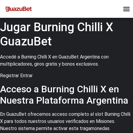
Jugar Burning Chilli X
GuazuBet
Accedé a Burning Chilli X en GuazuBet Argentina con
multiplicadores, giros gratis y bonos exclusivos.
Registrar
Entrar
Acceso a Burning Chilli X en
Nuestra Plataforma Argentina
En GuazuBet ofrecemos acceso completo al slot Burning Chilli
X para todos nuestros usuarios verificados en Misiones.
Nuestro sistema permite activar esta tragamonedas